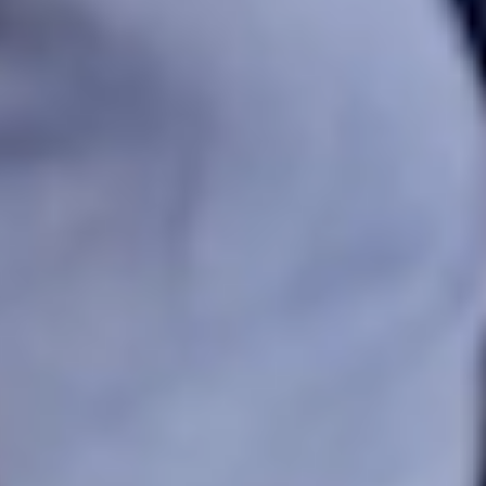
Start prøveperiode
Se opplæringsvideoen