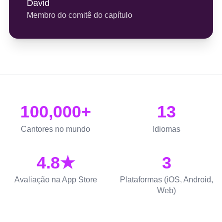
David
Membro do comitê do capítulo
100,000+
13
Cantores no mundo
Idiomas
4.8★
3
Avaliação na App Store
Plataformas (iOS, Android,
Web)