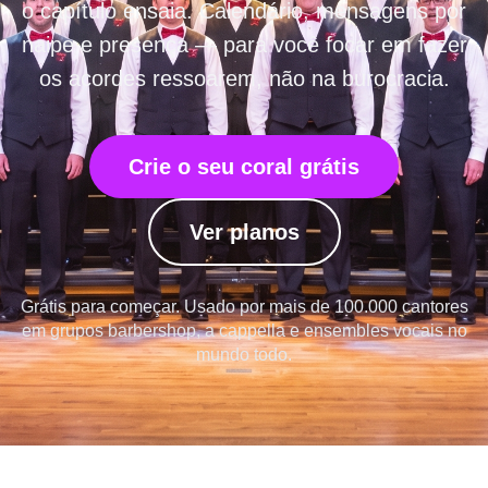
o capítulo ensaia. Calendário, mensagens por
naipe e presença — para você focar em fazer
os acordes ressoarem, não na burocracia.
Crie o seu coral grátis
Ver planos
Grátis para começar. Usado por mais de 100.000 cantores
em grupos barbershop, a cappella e ensembles vocais no
mundo todo.