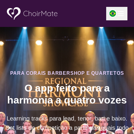
PARA CORAIS BARBERSHOP E QUARTETOS
O app feito para a
harmonia a quatro vozes
Learning tracks para lead, tenor, bari e baixo.
Set lists de competição a partir das quais todo