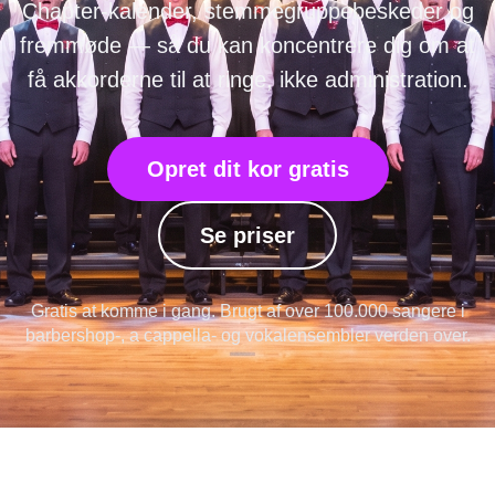
Chapter-kalender, stemmegruppebeskeder og
fremmøde — så du kan koncentrere dig om at
få akkorderne til at ringe, ikke administration.
Opret dit kor gratis
Se priser
Gratis at komme i gang. Brugt af over 100.000 sangere i
barbershop-, a cappella- og vokalensembler verden over.