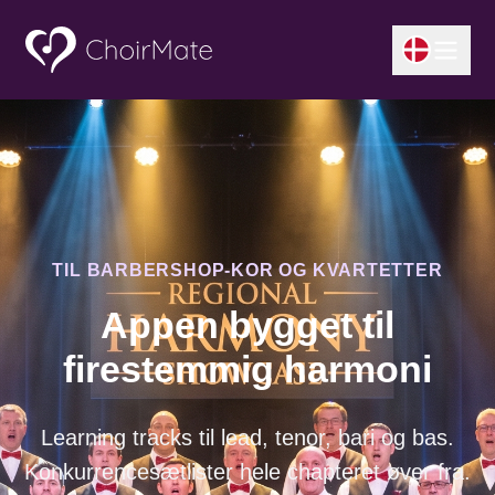
TIL BARBERSHOP-KOR OG KVARTETTER
Appen bygget til
firestemmig harmoni
Learning tracks til lead, tenor, bari og bas.
Konkurrencesætlister hele chapteret øver fra.