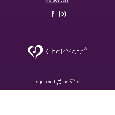
Facebook
Instagram
🤍
Laget med
og
av
Sounds Good AS
Org nr. 928 119 300 MVA
Frydenbergveien 2A