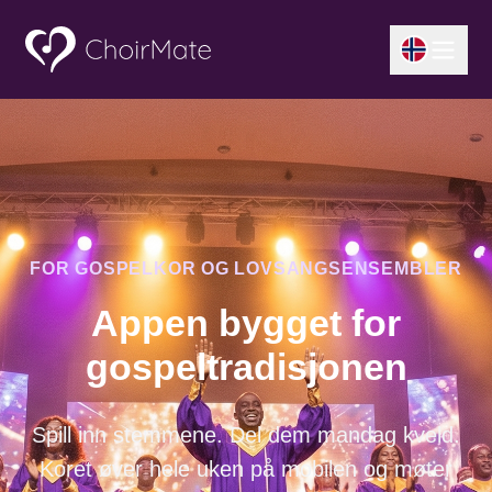
FOR GOSPELKOR OG LOVSANGSENSEMBLER
Appen bygget for
gospeltradisjonen
Spill inn stemmene. Del dem mandag kveld.
Koret øver hele uken på mobilen og møter