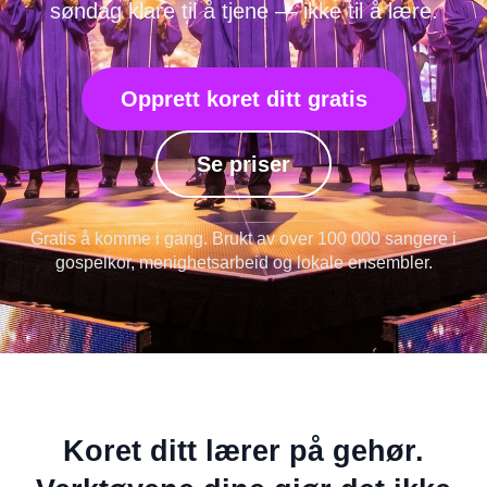
søndag klare til å tjene — ikke til å lære.
Opprett koret ditt gratis
Se priser
Gratis å komme i gang. Brukt av over 100 000 sangere i
gospelkor, menighetsarbeid og lokale ensembler.
Koret ditt lærer på gehør.