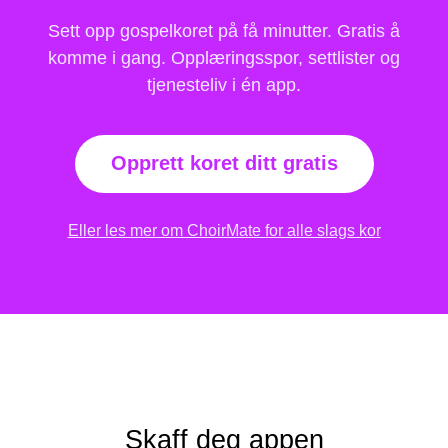
Sett opp gospelkoret på få minutter. Gratis å
komme i gang. Opplæringsspor, settlister og
tjenesteliv i én app.
Opprett koret ditt gratis
Eller les mer om ChoirMate for alle slags kor
Skaff deg appen