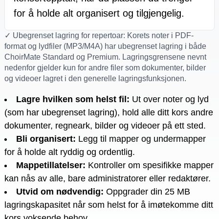
for å holde alt organisert og tilgjengelig.
✓ Ubegrenset lagring for repertoar: Korets noter i PDF-
format og lydfiler (MP3/M4A) har ubegrenset lagring i både
ChoirMate Standard og Premium. Lagringsgrensene nevnt
nedenfor gjelder kun for andre filer som dokumenter, bilder
og videoer lagret i den generelle lagringsfunksjonen.
Lagre hvilken som helst fil
:
Ut over noter og lyd
(som har ubegrenset lagring), hold alle ditt kors andre
dokumenter, regneark, bilder og videoer på ett sted.
Bli organisert
:
Legg til mapper og undermapper
for å holde alt ryddig og ordentlig.
Mappetillatelser
:
Kontroller om spesifikke mapper
kan nås av alle, bare administratorer eller redaktører.
Utvid om nødvendig
:
Oppgrader din 25 MB
lagringskapasitet når som helst for å imøtekomme ditt
kors voksende behov.