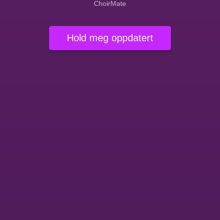
ChoirMate
Hold meg oppdatert