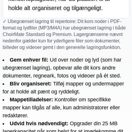
holde alt organiseret og tilgængeligt.
✓ Ubegrænset lagring til repertoire: Dit kors noder i PDF-
format og lydfiler (MP3/M4A) har ubegrænset lagring i både
ChoirMate Standard og Premium. Lagergrænserne nævnt
nedenfor gælder kun for yderligere filer som dokumenter,
billeder og videoer gemt i den generelle lagringsfunktion.
Gem enhver fil
:
Ud over noder og lyd (som har
ubegrænset lagring), opbevar alle dit kors andre
dokumenter, regneark, fotos og videoer på ét sted.
Bliv organiseret
:
Tilføj mapper og undermapper
for at holde alt pænt og ryddeligt.
Mappetilladelser
:
Kontroller om specifikke
mapper kan tilgås af alle, kun administratorer eller
redaktører.
Udvid hvis nødvendigt
:
Opgrader din 25 MB
lagerkapacitet når som helst for at imødekomme dit