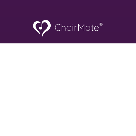
🤍
Lavet med
og
af
Sounds Good AS
Org nr. 928 119 300 moms
Frydenbergveien 2A
1415 Oppegård
Norge
hello@choirmate.com