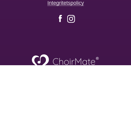
Integritetspolicy
Facebook
Instagram
🤍
Gjord med
och
av
Sounds Good AS
Org nr 928 119 300 Moms
Frydenbergveien 2A