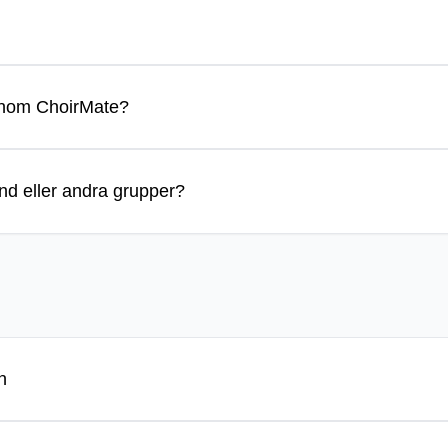
lefon eller surfplatta för att ta fram pianot i ChoirMate-a
 för användare som ingår i en grupp- eller individuell pren
enumeration kan du spela upp ljudfiler och läsa noter offl
enom ChoirMate?
 gång medan du är ansluten till internet, så laddas resur
 körwebbplats ingår i
Premium-gruppprenumerationen
. D
d eller andra grupper?
ser bra ut på alla enheter. Kontakta oss på
support@cho
and använder redan ChoirMate. Kom ihåg att aktivera kate
för band kan du märka att vissa formuleringar och funkti
n