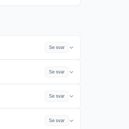
i Google Play
.
bbversion på
re.
märkt för administration,
de med samma konto.
Se svar
lden över använder ChoirMate,
Se svar
t ekonomisk situation. En
ar tillgång till de flesta
 att ange körens
Se svar
ar möjlighet att individuellt
a den medlem som betalar med sitt
 begränsad lagring. Utmärkt för
Se svar