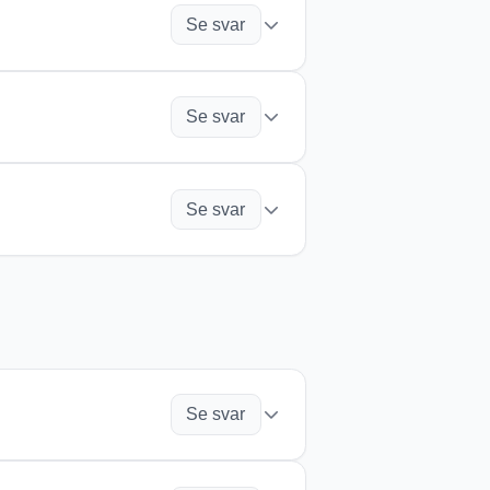
ppen. Pianot är perfekt för att
Se svar
umeration.
ine. Allt du behöver göra är att
Se svar
serna ner och är redo nästa gång.
in kör får en egen webbplats
Se svar
irmate.com
för att komma igång.
gorin "musiker" när du skapar
oner främst är utformade för
Se svar