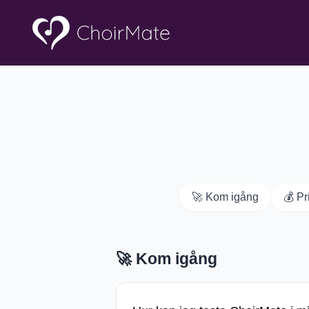
🚀
Kom igång
💰
Pr
🚀
Kom igång