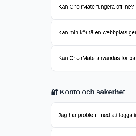
Du kan när som helst skaka din te
Kan ChoirMate fungera offline?
hitta rätt ton och är tillgängligt
Ja, om du eller din kör har en pr
Kan min kör få en webbplats g
öppna noterna eller ljudfilen en
Ja! En modern och lätthanterlig
Kan ChoirMate användas för ban
som är enkel att uppdatera och 
Ja, det är möjligt, och vissa b
gruppen. Även om stödet är bra 
🔐
Konto och säkerhet
körer.
Jag har problem med att logga i