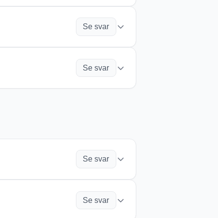
betalning.
begränsad repertoarlagring och
u bestämmer dig. Provperioden ger
Se svar
krävs för att starta
ch prioriterad support.
ation. Leta efter knappen
Se svar
ningskoder gäller när du
)
. Det finns ingen bindningstid,
du inte redan är en del av.
Se svar
du enkelt skapa sånger och dra
Se svar
judfiler i MP3- eller M4A-format.