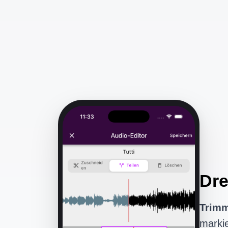
Dre
Trim
markie