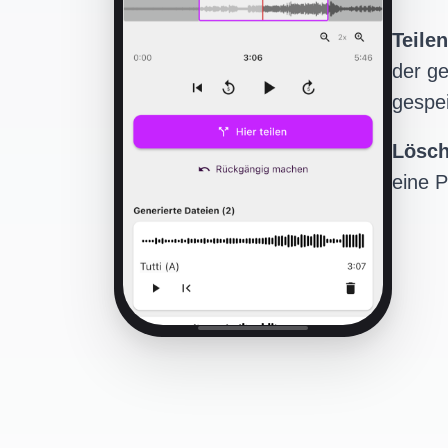
Teilen
der ge
gespei
Lösc
eine P