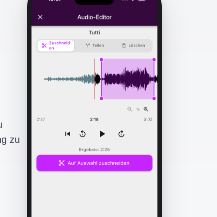
u
ng zu