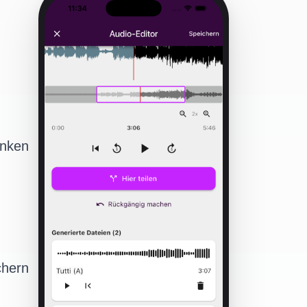
enken
chern