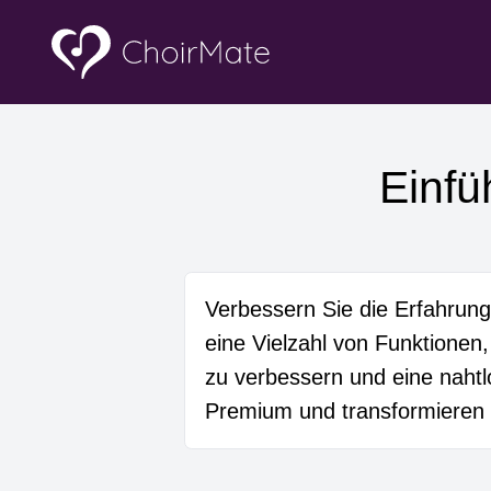
Einfü
Verbessern Sie die Erfahrun
eine Vielzahl von Funktionen
zu verbessern und eine nahtl
Premium und transformieren S