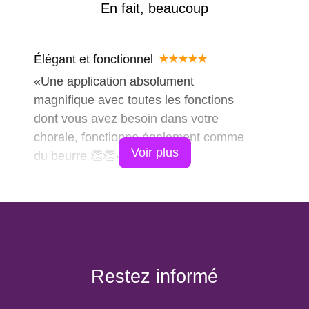
En fait, beaucoup
Élégant et fonctionnel
Une application absolument
magnifique avec toutes les fonctions
dont vous avez besoin dans votre
chorale, fonctionne également comme
Voir plus
du beurre 👏👏
Tout en un seul endroit
Cette application chorale rend le
chant dans une chorale encore plus
amusant! Vous avez un accès facile
aux listes de pratique, aux fichiers
Restez informé
audio, aux partitions, aux messages,
au chat avec votre propre groupe