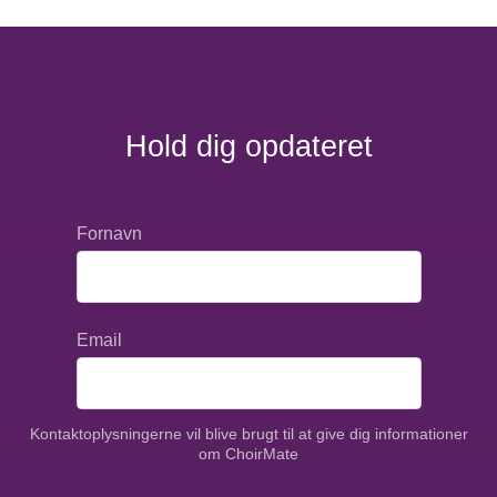
endnu sjovere! Du får nem adgang til
øvelseslister, lydfiler, noder, beskeder,
chat med din egen stemmegruppe og
meget, meget mere!
Hold dig opdateret
Genialt!
FANTASTISK APP 🤩 Under
pendling: lyt til en optagelse af din
Fornavn
egen stemmegruppe, SAMTIDIGT
mens du ser på noderne 👌 Check
ind, rapporter fravær, kommuniker
Email
med med-korsangere, ALT i samme
app 👏
Kontaktoplysningerne vil blive brugt til at give dig informationer
Fantastisk app!
om ChoirMate
Fantastisk app, der løser alt omkring