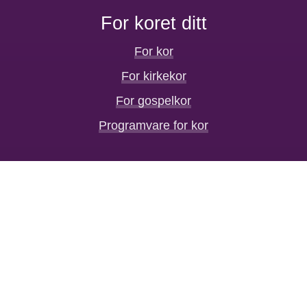
For koret ditt
For kor
For kirkekor
For gospelkor
Programvare for kor
Hjelp
Ofte stilte spørsmål
Hjelpeartikler
Kontakt oss
Logg inn