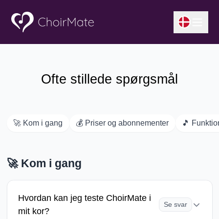
Ofte stillede spørgsmål
🚀
Kom i gang
💰
Priser og abonnementer
🎵
Funktio
🚀
Kom i gang
Hvordan kan jeg teste ChoirMate i
Se svar
mit kor?