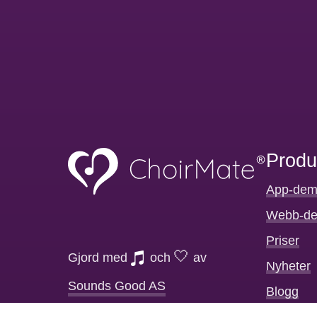
Produ
App-de
Webb-d
Priser
🤍
Gjord med
och
av
Nyheter
Sounds Good AS
Blogg
Org nr 928 119 300 Moms
Videohan