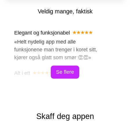
Veldig mange, faktisk
Elegant og funksjonabel
Helt nydelig app med alle
funksjonene man trenger i koret sitt,
kjører også glatt som smør 👏👏
Se flere
Alt i ett
Denne kor-appen gjør det enda
gøyere å synge i kor! Man får enkelt
tilgang til øvingslister, opptak, noter,
beskjeder fra styret, chat med egen
stemmegruppe og mye, mye mer!
Skaff deg appen
Genialt!